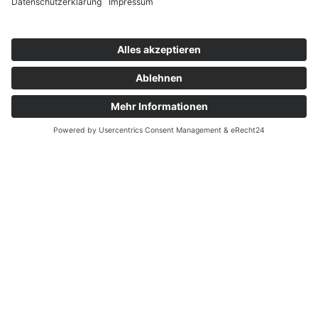
Jagen und Sammeln
Als ich vor zwei Jahren die Idee zu
diesem Spiel hatte, war es noch eine
kleine und spontane Vision – an
einen eigenen Jagdshop war damals
noch nicht zu denken. Nachdem ich
das finale Spiel dann aber – fast ein
Jahr später – zum ersten Mal in den
Händen hielt und es das erste Mal mit
der Familie spielte, kam nicht nur
Freude über die Kreativität des
eigenen Schaffens auf, sondern vor
allem auch ein Vulkan von neuen