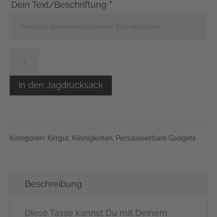
Dein Text/Beschriftung
*
Tasse
für
Jäger
In den Jagdrucksack
und
Jägerinnen
-
Kategorien:
Kirrgut
,
Kleinigkeiten
,
Persolaisierbare Gadgets
Jagdkönig
Menge
Beschreibung
Diese Tasse kannst Du mit Deinem