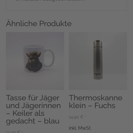
Ähnliche Produkte
Tasse für Jäger
Thermoskanne
und Jägerinnen
klein – Fuchs
– Keiler als
14,90
€
*
gedacht – blau
inkl. MwSt.
14,90
€
*